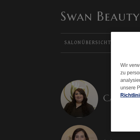
Swan Beauty
SALONÜBERSICHT
PREISLI
Wir verw
zu perso
analysie
unsere P
Carole
Richtlin