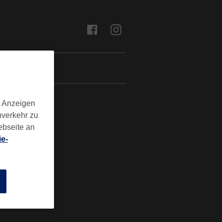
BUCHEN
d Anzeigen
nverkehr zu
ebseite an
e-
n