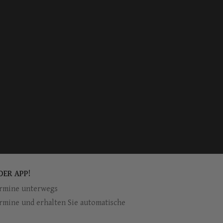
DER APP!
ermine unterwegs
rmine und erhalten Sie automatische