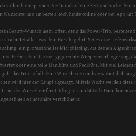
ich vollends entspannen. Verlier also keine Zeit und buche deine
n Wunschtermin am besten noch heute online oder per App mit T
 kein Beauty-Wunsch mehr offen, denn das Power-Trio, bestehend
essica bietet alles, was dein Herz begehrt. Sei es eine tiefenwirk
andlung, ein professionelles Microblading, das deinen Augenbra
 und Farbe schenkt. Eine typgerechte Wimpernverlängerung, die
wertet oder eine tolle Maniküre und Pediküre. Mit viel Leidensc
 geht das Trio auf all deine Wünsche ein und verwöhnt dich ausg
rchen wird hier der Kampf angesagt. Mittels Wachs werden diese 
itsamt der Wurzel entfernt. Klingt das nicht toll? Dann komm vor
r angenehmen Atmosphäre verschönern!