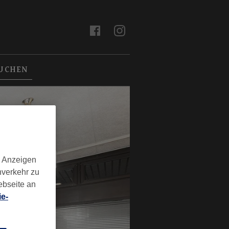
BUCHEN
d Anzeigen
nverkehr zu
ebseite an
e-