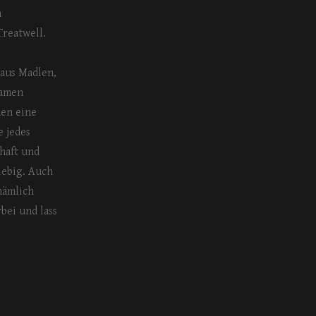
n
reatwell.
 aus Madlen,
samen
uen eine
 jedes
haft und
iebig. Auch
nämlich
bei und lass