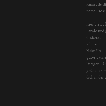
kannst du d
persönliche
Hier bleibt
Carole und J
Gesichtsbeh
schöne Form
Make-Up auf
guter Laune
lästigen Hä
gründlich m
dich in de