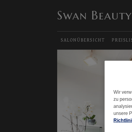
Swan Beauty
SALONÜBERSICHT
PREISLI
Wir verw
zu perso
analysie
unsere P
Richtlin